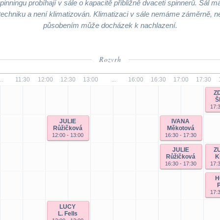
inningu probíhají v sále o kapacitě přibližně dvaceti spinnerů. Sál má
echniku a není klimatizován. Klimatizaci v sále nemáme záměrně, ne
působením může docházek k nachlazení.
Rozvrh
.
11:30
12:00
12:30
13:00
...
16:00
16:30
17:00
17:30
Z
Š
17:3
JULIE
IVANA
Růžičková
Měkotová
12:00 - 13:00
16:30 - 17:30
JULIE
Z
Růžičková
K
16:30 - 17:30
17:3
H
17:3
LUCY
L. Fells