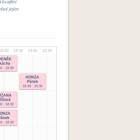
 kvalitní
boť jejím
18:00
18:30
19:00
19:30
DENĚK
kácha
0 - 18:30
HONZA
Pánek
18:30 - 19:30
UZANA
řížová
0 - 18:30
ONZA
Pánek
0 - 18:30