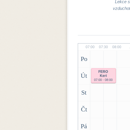
Lekce sp
vzduchot
07:00
07:30
08:00
..
Po
FERO
Út
Keri
07:00 - 08:00
St
Čt
Pá