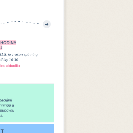
Více
 HODINY
U
31.8. je zrušen spinning
dělky 16:30
lou aktualitu
peciální
inningu a
vstupovou
a.
ST