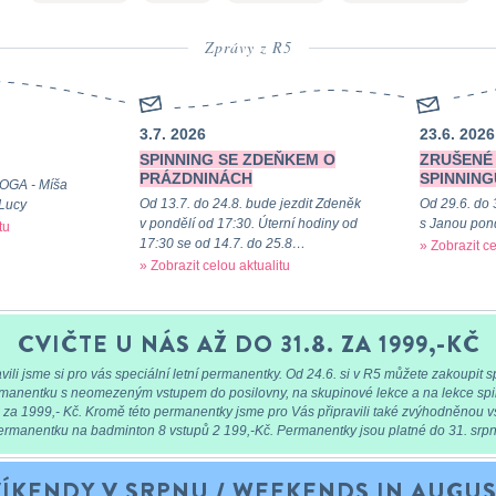
Zprávy z R5
3.7. 2026
23.6. 2026
SPINNING SE ZDEŇKEM O
ZRUŠENÉ
PRÁZDNINÁCH
SPINNING
OGA - Míša
Od 13.7. do 24.8. bude jezdit Zdeněk
Od 29.6. do 
 Lucy
v pondělí od 17:30. Úterní hodiny od
s Janou pon
tu
17:30 se od 14.7. do 25.8…
» Zobrazit ce
» Zobrazit celou aktualitu
CVIČTE U NÁS AŽ DO 31.8. ZA 1999,-KČ
ili jsme si pro vás speciální letní permanentky. Od 24.6. si v R5 můžete zakoupit s
ermanentku s neomezeným vstupem do posilovny, na skupinové lekce a na lekce sp
 za 1999,- Kč. Kromě této permanentky jsme pro Vás připravili také zvýhodněnou 
ermanentku na badminton 8 vstupů 2 199,-Kč. Permanentky jsou platné do 31. srpn
VÍKENDY V SRPNU / WEEKENDS IN AUGU