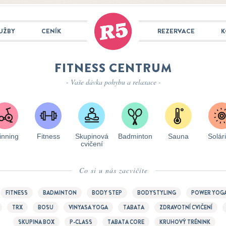
UŽBY
CENÍK
REZERVACE
K
FITNESS CENTRUM
- Vaše dávka pohybu a relaxace -
inning
Fitness
Skupinová
Badminton
Sauna
Solár
cvičení
Co si u nás zacvičíte
FITNESS
BADMINTON
BODY STEP
BODYSTYLING
POWER YOG
TRX
BOSU
VINYASA YOGA
TABATA
ZDRAVOTNÍ CVIČENÍ
SKUPINA BOX
P-CLASS
TABATA CORE
KRUHOVÝ TRÉNINK