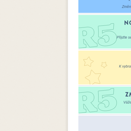
Změna
N
Přijďte s
K vybr
Z
Váže