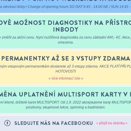
 otevírací doby / Change of opening hours SO /SAT 9:45 - 14:00 NE / SUN 14:45 -
OVĚ MOŽNOST DIAGNOSTIKY NA PŘÍSTRO
INBODY
e změřit za akční cenu. Nyní rozšířená diagnostika za cenu základní 490,- Kč. Akce
omezena.
PERMANENTKY AŽ SE 3 VSTUPY ZDARMA
aným vstupovým permanentkám dostanete až 3 vstupy zdarma. AKCE PLATÍ PŘI P
HOTOVOSTI
» více informací zde «
MĚNA UPLATNĚNÍ MULTISPORT KARTY V 
ní klienti, držitelé karet MULTISPORT. Od 1.9. 2022 akceptujeme karty MULTISPO
posilovny, skupinové lekce, spinning a badminton.
SLEDUJTE NÁS NA FACEBOOKU
» přejít na stránku «