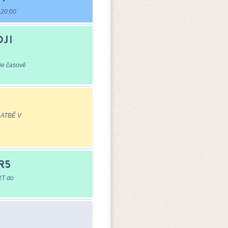
 20:00
JI
 je časově
LATBĚ V
R5
RT do